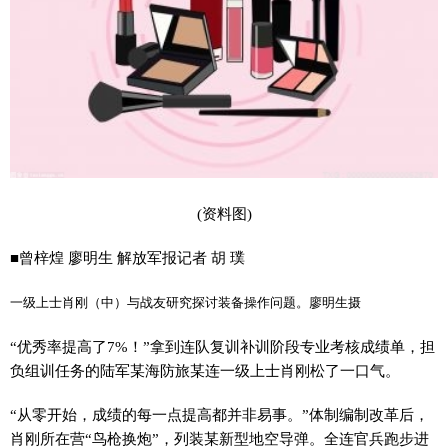
(资料图)
■曾梓煌 廖明生 解放军报记者 胡 璞
一级上士肖刚（中）与战友研究探讨装备操作问题。廖明生摄
“优秀率提高了7%！”拿到连队复训补训阶段专业考核成绩单，担
负组训任务的陆军某海防旅某连一级上士肖刚松了一口气。
“从零开始，成绩的每一点提高都并非易事。”体制编制改革后，
肖刚所在营“鸟枪换炮”，列装某新型地空导弹。全连官兵跑步进