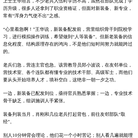
上士王华坦言，不少老兵入伍时学历不高，虽然在部队完成了学
历升级，很多人还拿到了职业资格证，但面对新装备、新专业，
常有“浑身力气使不出”之感。
“心里着急啊！”王华说，新装备配发前，营里组织骨干到院校学
习，进行模拟操作训练，希望做到“人等装备”。但新老装备的信
息化程度、结构原理存在的鸿沟，不是他们短时间努力就能跨过
的。
老兵们急，营连主官也急。该营教导员郑小波说，在友邻单位，
营技术室、各个连队都有懂专业的技术干部、高级军士，而他们
要从头开始培养人才，填补空白，这绝非一朝一夕之功。
一边，新装备已配发到位，亟待官兵熟悉掌握；一边，专业技术
骨干缺乏，组训施训人手紧张。
装备列装当月，肖刚和几位老兵打起背包，前往友邻部队“取
经”。
别人10分钟背会理论，他们花一个小时苦记；别人看几遍就能理