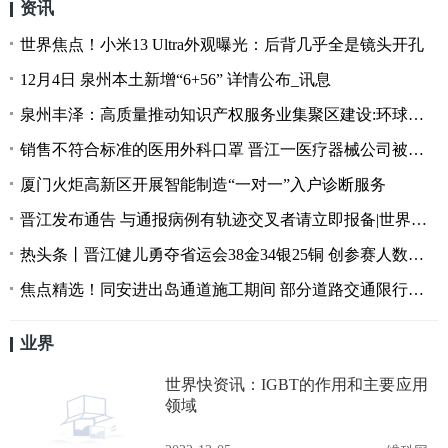
资讯
世界焦点！小米13 Ultra外观曝光：后背几乎全是镜头开孔
12月4日 泉州本土新增“6+56” 详情公布_讯息
泉州丰泽：高质量推动知识产权服务业集聚区建设:环球速递
销售不符合标准的医用外科口罩 晋江一医疗器械公司被罚23万多元_世界速讯
厦门火炬高新区开展智能制造“一对一”入户诊断服务
晋江发布通告 与通报病例有轨迹交叉者请立即报备|世界今亮点
热头条丨晋江健儿勇夺省运会38金34银25铜 创参赛人数奖牌数金牌数三大突破
焦点精选！同安进出岛通道施工期间 部分道路交通限行至明年
业界
世界快资讯：IGBT的作用和主要应用
领域