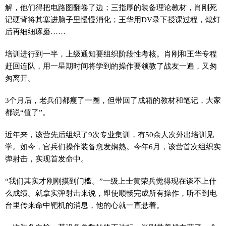
解，他们得把电路图翻卷了边；三指厚的装备理论教材，肖刚死
记硬背将其塞进脑子里慢慢消化；王华用DV录下授课过程，熄灯
后再细细琢磨……
培训进行到一半，上级通知要组织阶段性考核。肖刚和王华专程
赶回连队，用一星期时间将学到的操作要领教了战友一遍，又匆
匆离开。
3个月后，老兵们都瘦了一圈，但带回了成箱的教材和笔记，大家
都说“值了”。
近年来，该营先后组织了9次专业集训，有50余人次外出培训见
学。如今，官兵们操作装备愈发娴熟。今年6月，该营首次组织实
弹射击，实现首发命中。
“我们其实才刚刚摸到门槛。”一级上士黄荣兵觉得现在谈不上什
么成绩。就拿实弹射击来说，即使顺畅完成所有操作，听不到电
台里传来命中靶机的消息，他的心就一直悬着。