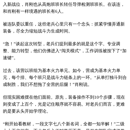
入新战位，肖刚也从高炮班班长转任导弹检测班班长。在该连，
和肖刚有一样境遇的班长有6人。
被连队委以重任，这些老兵心里只有一个念头：抓紧学懂弄通新
装备，尽全力缩短战斗力生成时间。
“急！”谈起这次转型，老兵们提到最多的就是这个字。专业调
整、能力转型，他们仿佛进入“闯关模式”，工作训练被按下了“加
速键”。
过去，该营以班组为基本火力单元。如今，营成为基本火力单
元，每个排、每个班只是战斗力链条上的一环。“从单打独斗到合
成制胜，我们不想拖了全营的后腿！”肖刚说。
但现实困难摆在他们面前。原先，装备操作不到10个步骤，现在
则变成了上百个，光是记住顺序就不容易。对老兵们而言，更难
的是要从头开始学理论。
“刚开始看教材，一段文字七八个新名词，全都一知半解！”二级