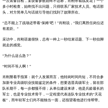
一次装备自检，某设备参数始终不达标，肖刚带着战友花了一个
多小时检查，始终找不出问题，只得联系厂家技术人员。电话那
头，对方简单几句话就引导他们找到了故障所在。
“总不能上了战场还带着‘保姆’吧！”肖刚说，“我们离胜任岗位还
有差距。”
采访中，肖刚语速很快，总有一种上一秒结束话题、下一秒抬脚
就走的感觉。
“为什么这么急？”
“时间不等人啊！”
肖刚掰着手指算：就个人发展而言，他转岗时间尚短，不符合参
加新专业高级职业技能鉴定的条件，想要选晋高级军士，留在部
队长期干，每一步都慢不得；从单位建设来讲，他是兵龄最长的
军士，也是专业技术骨干，一定程度代表连队专业技术的“天花
板”，而年轻军士们尚不能独当一面，还指望着他进行传帮带。