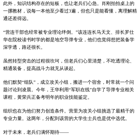
此外，知识结构存在的短板，也让老兵们心急。肖刚拍拍桌上的
一摞教材，说每一本他至少看过3遍，但也只是能看懂，离理解精
通还差得远。
“营连干部也经常被专业理论绊倒。”该连连长马天文、排长罗仕
华在院校读书时学的都是地空导弹专业，他们也觉得想把装备学
深学透，路还很长。
虽然转型突击的过程很坎坷，但老兵们心里清楚，不吃透理论、
精通装备，提高战斗力就无从谈起。
他们默契“组队”，成立攻关小组，搬进一个宿舍，时常就一个问
题讨论到凌晨。今年，王华利用“军职在线”自学了导弹专业相关
课程，黄荣兵正备考明年的职业技能鉴定。
组织也在为他们努力创造条件。营里为攻关小组挑选了最精干的
专业力量。这两年，分配到该营的大学生士兵也是优中选优。
对于未来，老兵们满怀期待——