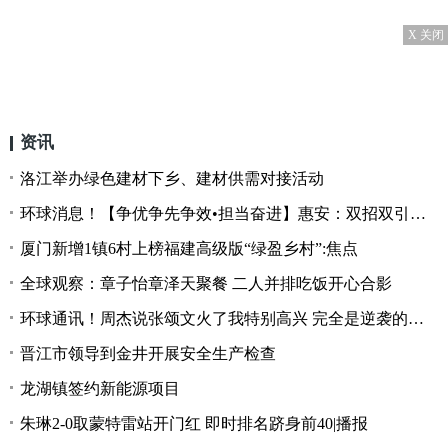
X 关闭
资讯
洛江举办绿色建材下乡、建材供需对接活动
环球消息！【争优争先争效•担当奋进】惠安：双招双引呈新效 聚商汇智蓄动能
厦门新增1镇6村上榜福建高级版“绿盈乡村”:焦点
全球观察：章子怡章泽天聚餐 二人并排吃饭开心合影
环球通讯！周杰说张颂文火了我特别高兴 完全是逆袭的典范
晋江市领导到金井开展安全生产检查
龙湖镇签约新能源项目
朱琳2-0取蒙特雷站开门红 即时排名跻身前40|播报