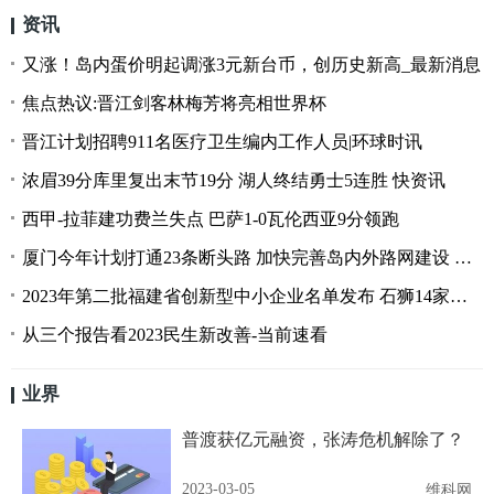
资讯
又涨！岛内蛋价明起调涨3元新台币，创历史新高_最新消息
焦点热议:晋江剑客林梅芳将亮相世界杯
晋江计划招聘911名医疗卫生编内工作人员|环球时讯
浓眉39分库里复出末节19分 湖人终结勇士5连胜 快资讯
西甲-拉菲建功费兰失点 巴萨1-0瓦伦西亚9分领跑
厦门今年计划打通23条断头路 加快完善岛内外路网建设 每日热议
2023年第二批福建省创新型中小企业名单发布 石狮14家企业榜上有名-今日讯
从三个报告看2023民生新改善-当前速看
业界
普渡获亿元融资，张涛危机解除了？
2023-03-05
维科网