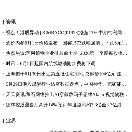
资讯
视点！港股异动 | RIMBACO(01953)涨超13% 中期纯利同比增长398% 收益增超五成
酒价内参6月1日价格发布：国窖1573跌幅居前，下跌6元/瓶，失守890元
焦点热议:药用植物企业排名前十名_2026第一季度每股收益10大排行榜
时讯：6月5日起国内航线燃油附加费将下调
上海拟于6月30日出让第五批住宅用地 总起价104亿元 焦点速递
5月29日港股煤炭行业沽空数据盘点，中国神华、兖矿能源、中煤能源沽空金额位居行业前三
天天资讯:萤石网络推出AI穿戴数码子品牌Akiitu 视觉物联网战略从固定向移动场景延伸
德林控股盈喜后高开14% 预计年度溢利约3.3亿至3.7亿港元|当前看点
业界