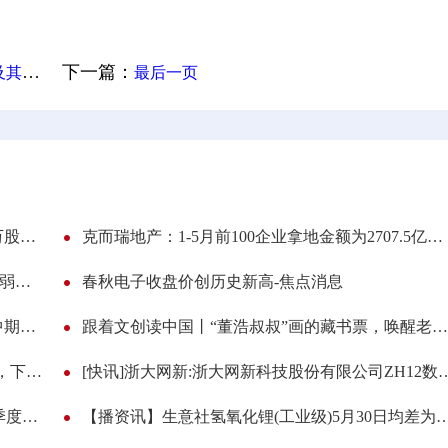
下一篇：
告|简讯
最后一页
赛力斯(09927.HK)截至5月末累计回购164.827万股A股
克而瑞地产：1-5月前100企业拿地金额为2707.5亿元 央国企仍是市场主力军
每日热议!生意社：6月1日江苏地区醋酸市场偏弱运行
春秋电子收盘价创历史新高-焦点消息
视点！港股异动 | RIMBACO(01953)涨超13% 中期纯利同比增长398% 收益增超五成
跟着文创读中国丨“董浩叔叔”画的藏书票，唤醒老北京胡同里的童年记忆
酒价内参6月1日价格发布：国窖1573跌幅居前，下跌6元/瓶，失守890元
[快讯]浙大网新:浙大网新科技股份有限公司Z
焦点热议:药用植物企业排名前十名_2026第一季度每股收益10大排行榜
【播资讯】生意社氢氧化锂(工业级)5月30日均差为-7050.00元