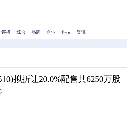
评析
综合
品牌
企业
科技
资讯
8510)拟折让20.0%配售共6250万股
元