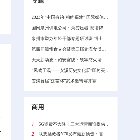
专题
2023年“中国有约·相约福建” 国际媒体主题采访活动在泉州启动 当前播报
国网泉州供电公司：为变压器“防暑降温” 全力保障迎峰度夏电力供应|微资讯
泉州市举办年轻干部专题研讨班 博士选调生和硕士引进生首次集中培训 全球快资讯
第四届漳州食交会暨第三届龙海食博会开幕！现场签约总投资额达126亿元（视频）-天天百事通
天天新动态：诏安官陂：筑牢防火墙，消防演练进企业
“凤鸣于溪——安溪历史文化展”即将亮相国博
安溪首届“泛茶杯”武术邀请赛开赛
商用
H12数据中心项目的进展公告
1
5G资费不大降！三大运营商谁提供的5G网速最快？中国信通院给出答案
/吨 由负向扩大转为缩小
2
联想拯救者Y70发布最新预告：售价2970元起 迄今最便宜的骁龙8+旗舰