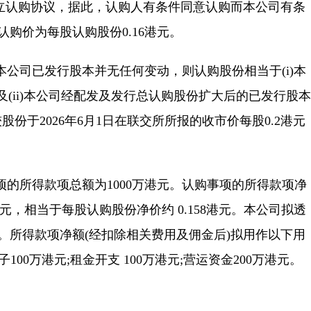
独立认购协议，据此，认购人有条件同意认购而本公司有条
认购价为每股认购股份0.16港元。
公司已发行股本并无任何变动，则认购股份相当于(i)本
;及(ii)本公司经配发及发行总认购股份扩大后的已发行股本
较股份于2026年6月1日在联交所所报的收市价每股0.2港元
的所得款项总额为1000万港元。认购事项的所得款项净
港元，相当于每股认购股份净价约 0.158港元。本公司拟透
元。所得款项净额(经扣除相关费用及佣金后)拟用作以下用
100万港元;租金开支 100万港元;营运资金200万港元。