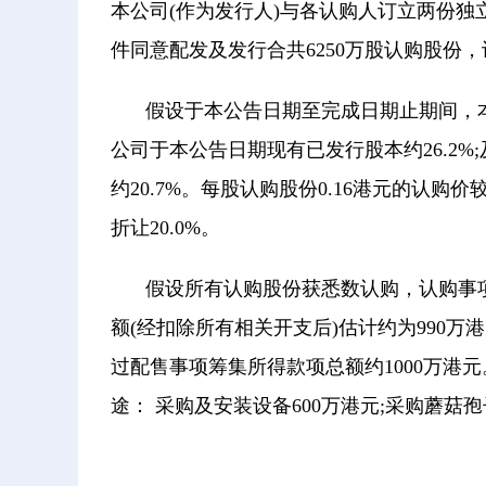
本公司(作为发行人)与各认购人订立两份
件同意配发及发行合共6250万股认购股份，
假设于本公告日期至完成日期止期间，本
公司于本公告日期现有已发行股本约26.2%
约20.7%。每股认购股份0.16港元的认购价
折让20.0%。
假设所有认购股份获悉数认购，认购事项
额(经扣除所有相关开支后)估计约为990万
过配售事项筹集所得款项总额约1000万港
途： 采购及安装设备600万港元;采购蘑菇孢子
关键词：
财经频道
财经资讯