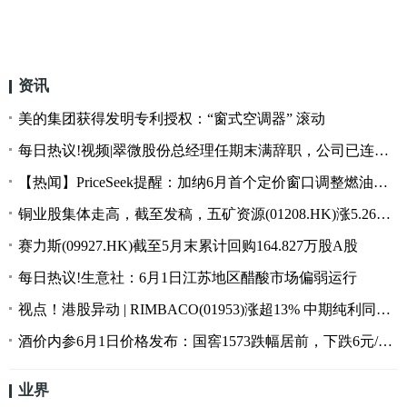
资讯
美的集团获得发明专利授权：“窗式空调器” 滚动
每日热议!视频|翠微股份总经理任期末满辞职，公司已连续四年巨亏
【热闻】PriceSeek提醒：加纳6月首个定价窗口调整燃油价格
铜业股集体走高，截至发稿，五矿资源(01208.HK)涨5.26%，报9.6港元 观焦点
赛力斯(09927.HK)截至5月末累计回购164.827万股A股
每日热议!生意社：6月1日江苏地区醋酸市场偏弱运行
视点！港股异动 | RIMBACO(01953)涨超13% 中期纯利同比增长398% 收益增超五成
酒价内参6月1日价格发布：国窖1573跌幅居前，下跌6元/瓶，失守890元
业界