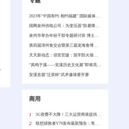
专题
2023年“中国有约·相约福建” 国际媒体主题采访活动在泉州启动 当前播报
国网泉州供电公司：为变压器“防暑降温” 全力保障迎峰度夏电力供应|微资讯
泉州市举办年轻干部专题研讨班 博士选调生和硕士引进生首次集中培训 全球快资讯
第四届漳州食交会暨第三届龙海食博会开幕！现场签约总投资额达126亿元（视频）-天天百事通
天天新动态：诏安官陂：筑牢防火墙，消防演练进企业
“凤鸣于溪——安溪历史文化展”即将亮相国博
付，就医结算全程省心高效
安溪首届“泛茶杯”武术邀请赛开赛
商用
1
5G资费不大降！三大运营商谁提供的5G网速最快？中国信通院给出答案
2
联想拯救者Y70发布最新预告：售价2970元起 迄今最便宜的骁龙8+旗舰