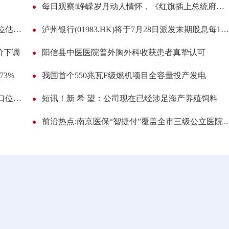
每日观察!峥嵘岁月动人情怀，《红旗插上总统府》举行茉莉花开专场演出
中信建投：当前保险板块呈现基本面向好与低位估值错配的格局，配置价值凸显|每日看点
泸州银行(01983.HK)将于7月28日派发末期股息每10股1.495274港元
价下调
阳信县中医医院普外胸外科收获患者真挚认可
73%
我国首个550兆瓦F级燃机项目全容量投产发电
和讯赵冰忆：当下市场只有两个方向，注意缺口位的回补 热门
短讯！新 希 望：公司现在已经涉足海产养殖饲料
前沿热点:南京医保“智捷付”覆盖全市三级公立医院：移动付、刷脸付、一码