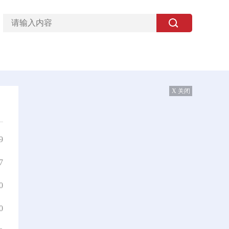
X 关闭
9
7
0
0