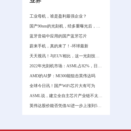
业界
工业母机，谁是盈利最强企业？
国产90nm的光刻机，经多重曝光后，能生产28nm芯片？
蓝牙音箱中应用的国产蓝牙芯片
蔚来手机，真的来了！-环球最新
天天视讯！与EUV相比，这一光刻技术更具发展潜力
2022年光刻机市场：ASML占82%，日系占18%，国产为0？
AMD的AI梦：MI300能狙击英伟达吗
全球今日讯！国产WiFi芯片大有可为
ASML说，建立全自主芯片产业链不太可能，但中国就想试试
英伟达股价能否凭借AI进一步上涨到500美元？