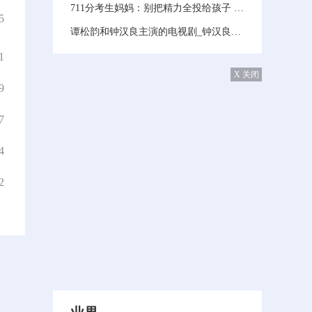
711分考生妈妈：别把精力全投给孩子 基本信息讲解
5
谭松韵和钟汉良主演的电视剧_钟汉良主演的电视剧-每日消息
1
X 关闭
9
7
4
2