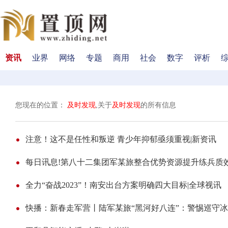
资讯
业界
网络
专题
商用
社会
数字
评析
您现在的位置：
及时发现
,关于
及时发现
的所有信息
注意！这不是任性和叛逆 青少年抑郁亟须重视|新资讯
每日讯息!第八十二集团军某旅整合优势资源提升练兵质
全力“奋战2023”！南安出台方案明确四大目标|全球视讯
快播：新春走军营丨陆军某旅“黑河好八连”：警惕巡守