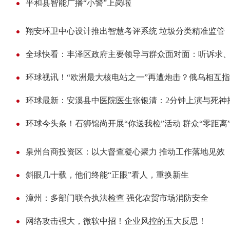
平和县智能广播“小警”上岗啦
翔安环卫中心设计推出智慧考评系统 垃圾分类精准监管
全球快看：丰泽区政府主要领导与群众面对面：听诉求
环球视讯！“欧洲最大核电站之一”再遭炮击？俄乌相互
环球最新：安溪县中医院医生张银清：2分钟上演与死神
环球今头条！石狮锦尚开展“你送我检”活动 群众“零距离
泉州台商投资区：以大督查凝心聚力 推动工作落地见效
斜眼几十载，他们终能“正眼”看人，重换新生
漳州：多部门联合执法检查 强化农贸市场消防安全
网络攻击强大，微软中招！企业风控的五大反思！