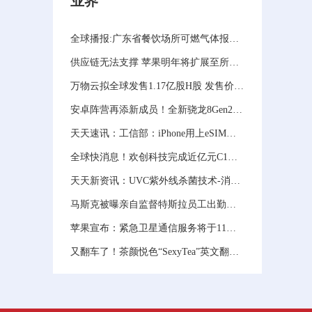
业界
全球播报:广东省餐饮场所可燃气体报警装置安装使用工作指引（试行）
供应链无法支撑 苹果明年将扩展至所有四款iPhone15机型
万物云拟全球发售1.17亿股H股 发售价不高于每股股份
安卓阵营再添新成员！全新骁龙8Gen2旗舰芯片即将发布 性能再创新高
天天速讯：工信部：iPhone用上eSIM日子不远了！
全球快消息！欢创科技完成近亿元C1轮融资，「同歌创投」领投
天天新资讯：UVC紫外线杀菌技术-消毒杀菌专用灯珠
马斯克被曝亲自监督特斯拉员工出勤：每周至少在办公室工作40个小时
苹果宣布：紧急卫星通信服务将于11月份在美国和加拿大上线
又翻车了！茶颜悦色“SexyTea”英文翻译引争议 监管部门回应了